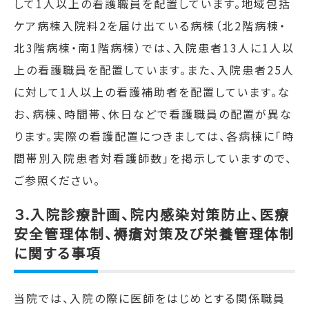
して
1
人以上の看護職員を配置しています。地域包括
ケア病棟入院料
2
を届け出ている病棟（北
2
階病棟・
北
3
階病棟・南
1
階病棟）では、入院患者
13
人に
1
人以
上の看護職員を配置しています。また、入院患者
25
人
に対して
1
人以上の看護補助者を配置しています。な
お、病棟、時間帯、休日などで看護職員の配置が異な
ります。実際の看護配置につきましては、各病棟に「時
間帯別入院患者対看護師数」を掲示していますので、
ご参照ください。
３.入院診療計画、院内感染対策防止、医療
安全管理体制、褥瘡対策及び栄養管理体制
に関する事項
当院では、入院の際に医師をはじめとする関係職員